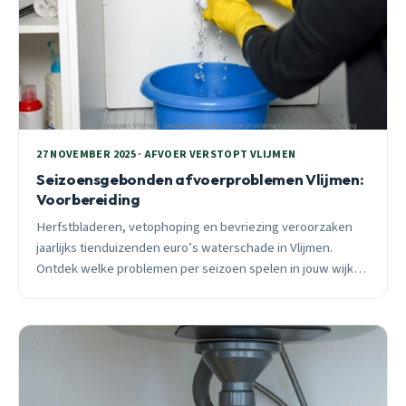
27 NOVEMBER 2025 · AFVOER VERSTOPT VLIJMEN
Seizoensgebonden afvoerproblemen Vlijmen:
Voorbereiding
Herfstbladeren, vetophoping en bevriezing veroorzaken
jaarlijks tienduizenden euro’s waterschade in Vlijmen.
Ontdek welke problemen per seizoen spelen in jouw wijk
en hoe je €2.800 aan acute kosten voorkomt met inspectie
van €75-95.