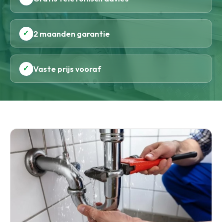
✓
2 maanden garantie
✓
Vaste prijs vooraf