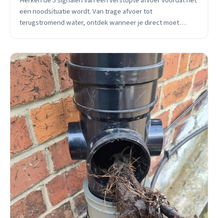
Herken de 5 signalen van een verstopte afvoer voordat het
een noodsituatie wordt. Van trage afvoer tot
terugstromend water, ontdek wanneer je direct moet
bellen voor professionele hulp in Vlijmen.