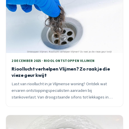
2 DECEMBER 2025 · RIOOL ONTSTOPPEN VLIJMEN
Rioollucht verhelpen Vlijmen? Zo raak je die
vieze geur kwijt
Last van rioollucht in je Vlijmense woning? Ontdek wat
ervaren ontstoppingspecialisten aanraden bij
stankoverlast. Van droogstaande sifons tot lekkages in
monumentale leidingen, lees hoe je rioolstank definitief
oplost.